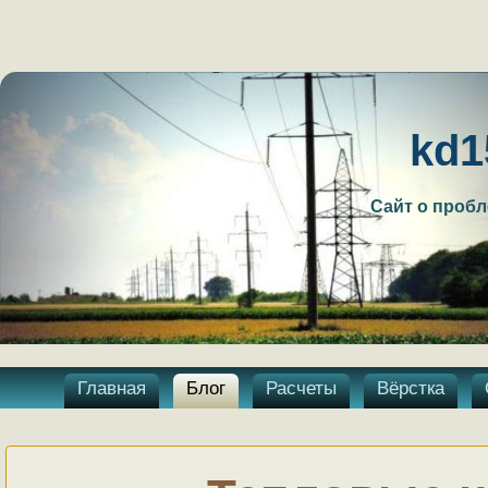
kd1
Сайт о проб
Главная
Блог
Расчеты
Вёрстка