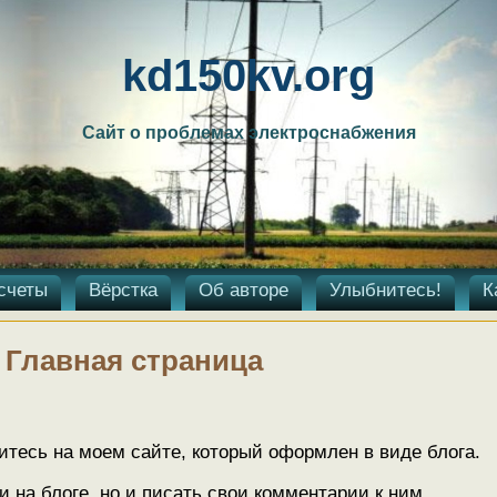
kd150kv.org
Сайт о проблемах электроснабжения
счеты
Вёрстка
Об авторе
Улыбнитесь!
К
Главная страница
тесь на моем сайте, который оформлен в виде блога.
и на блоге, но и писать свои комментарии к ним.