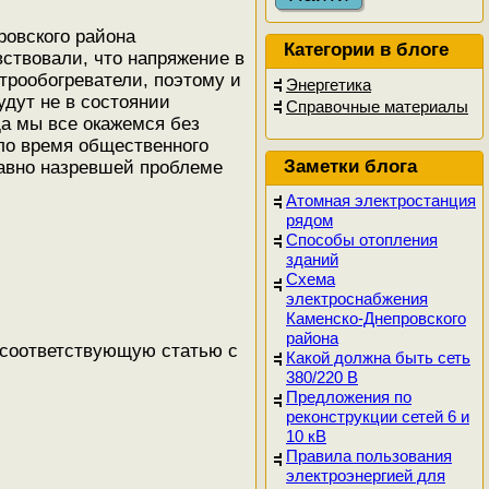
ровского района
Категории в блоге
ствовали, что напряжение в
трообогреватели, поэтому и
Энергетика
удут не в состоянии
Справочные материалы
да мы все окажемся без
ло время общественного
Заметки блога
давно назревшей проблеме
Атомная электростанция
рядом
Способы отопления
зданий
Схема
электроснабжения
Каменско-Днепровского
района
 соответствующую статью с
Какой должна быть сеть
380/220 В
Предложения по
реконструкции сетей 6 и
10 кВ
Правила пользования
электроэнергией для